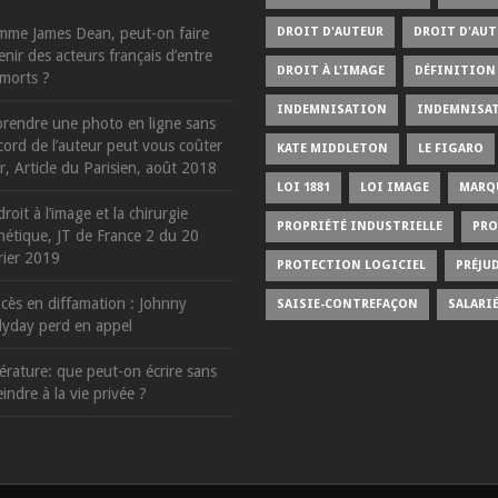
me James Dean, peut-on faire
DROIT D'AUTEUR
DROIT D'AUT
enir des acteurs français d’entre
DROIT À L'IMAGE
DÉFINITION 
 morts ?
INDEMNISATION
INDEMNISA
rendre une photo en ligne sans
ccord de l’auteur peut vous coûter
KATE MIDDLETON
LE FIGARO
r, Article du Parisien, août 2018
LOI 1881
LOI IMAGE
MARQ
droit à l’image et la chirurgie
PROPRIÉTÉ INDUSTRIELLE
PRO
hétique, JT de France 2 du 20
rier 2019
PROTECTION LOGICIEL
PRÉJU
cès en diffamation : Johnny
SAISIE-CONTREFAÇON
SALARI
lyday perd en appel
térature: que peut-on écrire sans
eindre à la vie privée ?