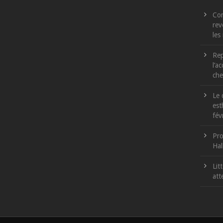
Com
rev
les
Rep
l’a
che
Le 
est
fév
Pro
Hal
Lit
att