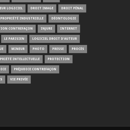
EUR LOGICIEL
DROIT IMAGE
DROIT PÉNAL
PROPRIÉTÉ INDUSTRIELLE
DÉONTOLOGIE
TION CONTREFAÇON
INJURE
INTERNET
LE PARISIEN
LOGICIEL DROIT D'AUTEUR
UE
MINEUR
PHOTO
PRESSE
PROCÈS
PRIÉTÉ INTELLECTUELLE
PROTECTION
DICE
PRÉJUDICE CONTREFAÇON
ÉS
VIE PRIVÉE