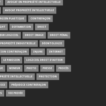
T
AVOCAT EN PROPRIÉTÉ INTELLECTUELLE
AVOCAT PROPRIÉTÉ INTELLECTUELLE
RGIEN PLASTIQUE
CONTREFAÇON
IGHT
DIFFAMATION
DROIT
EUR LOGICIEL
DROIT IMAGE
DROIT PÉNAL
PROPRIÉTÉ INDUSTRIELLE
DÉONTOLOGIE
TION CONTREFAÇON
INJURE
INTERNET
LE PARISIEN
LOGICIEL DROIT D'AUTEUR
UE
MINEUR
PHOTO
PRESSE
PROCÈS
PRIÉTÉ INTELLECTUELLE
PROTECTION
DICE
PRÉJUDICE CONTREFAÇON
ÉS
VIE PRIVÉE