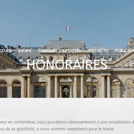
CCUEIL
ÉQUIPE
DOMAINES D’ACTIVITÉS
PRESSE/TV
PUBLICAT
HONORAIRES
mme en contentieux, nous procédons nécessairement à une consultation da
u de sa spécificité, si nous sommes compétents pour le traiter.