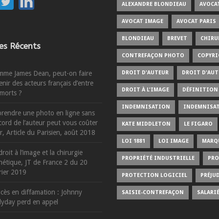
ALEXANDRE BLONDIEAU
AVOCA
AVOCAT IMAGE
AVOCAT PARIS
BLONDIEAU
BREVET
CHIRU
les Récents
CONTREFAÇON PHOTO
COPYR
me James Dean, peut-on faire
DROIT D'AUTEUR
DROIT D'AUT
enir des acteurs français d’entre
DROIT À L'IMAGE
DÉFINITION 
 morts ?
INDEMNISATION
INDEMNISA
rendre une photo en ligne sans
ccord de l’auteur peut vous coûter
KATE MIDDLETON
LE FIGARO
r, Article du Parisien, août 2018
LOI 1881
LOI IMAGE
MARQ
droit à l’image et la chirurgie
PROPRIÉTÉ INDUSTRIELLE
PRO
hétique, JT de France 2 du 20
rier 2019
PROTECTION LOGICIEL
PRÉJU
cès en diffamation : Johnny
SAISIE-CONTREFAÇON
SALARI
lyday perd en appel