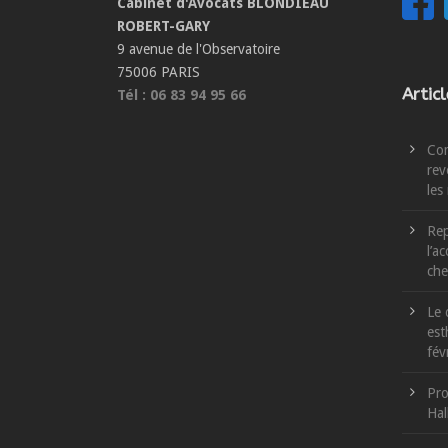
Cabinet d'Avocats BLONDIEAU
ROBERT-GARY
9 avenue de l'Observatoire
75006 PARIS
Artic
Tél : 06 83 94 95 66
Com
rev
les
Rep
l’a
che
Le 
est
fév
Pro
Hal