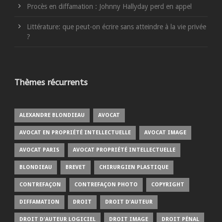
Procès en diffamation : Johnny Hallyday perd en appel
Littérature: que peut-on écrire sans atteindre à la vie privée
?
Thèmes récurrents
ALEXANDRE BLONDIEAU
AVOCAT
AVOCAT EN PROPRIÉTÉ INTELLECTUELLE
AVOCAT IMAGE
AVOCAT PARIS
AVOCAT PROPRIÉTÉ INTELLECTUELLE
BLONDIEAU
BREVET
CHIRURGIEN PLASTIQUE
CONTREFAÇON
CONTREFAÇON PHOTO
COPYRIGHT
DIFFAMATION
DROIT
DROIT D'AUTEUR
DROIT D'AUTEUR LOGICIEL
DROIT IMAGE
DROIT PÉNAL