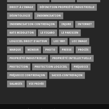
DROIT À L'IMAGE
DÉFINITION PROPRIÉTÉ INDUSTRIELLE
DÉONTOLOGIE
INDEMNISATION
INDEMNISATION CONTREFAÇON
INJURE
INTERNET
KATE MIDDLETON
LE FIGARO
LE PARISIEN
LOGICIEL DROIT D'AUTEUR
LOI 1881
LOI IMAGE
MARQUE
MINEUR
PHOTO
PRESSE
PROCÈS
PROPRIÉTÉ INDUSTRIELLE
PROPRIÉTÉ INTELLECTUELLE
PROTECTION
PROTECTION LOGICIEL
PRÉJUDICE
PRÉJUDICE CONTREFAÇON
SAISIE-CONTREFAÇON
SALARIÉS
VIE PRIVÉE