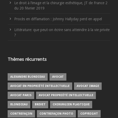
Le droit à l’image et la chirurgie esthétique, JT de France 2
du 20 février 2019
Procès en diffamation : Johnny Hallyday perd en appel
Littérature: que peut-on écrire sans atteindre à la vie privée
?
Thèmes récurrents
ALEXANDRE BLONDIEAU
AVOCAT
AVOCAT EN PROPRIÉTÉ INTELLECTUELLE
AVOCAT IMAGE
AVOCAT PARIS
AVOCAT PROPRIÉTÉ INTELLECTUELLE
BLONDIEAU
BREVET
CHIRURGIEN PLASTIQUE
CONTREFAÇON
CONTREFAÇON PHOTO
COPYRIGHT