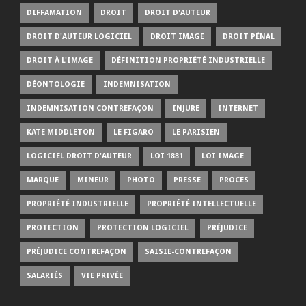
DIFFAMATION
DROIT
DROIT D'AUTEUR
DROIT D'AUTEUR LOGICIEL
DROIT IMAGE
DROIT PÉNAL
DROIT À L'IMAGE
DÉFINITION PROPRIÉTÉ INDUSTRIELLE
DÉONTOLOGIE
INDEMNISATION
INDEMNISATION CONTREFAÇON
INJURE
INTERNET
KATE MIDDLETON
LE FIGARO
LE PARISIEN
LOGICIEL DROIT D'AUTEUR
LOI 1881
LOI IMAGE
MARQUE
MINEUR
PHOTO
PRESSE
PROCÈS
PROPRIÉTÉ INDUSTRIELLE
PROPRIÉTÉ INTELLECTUELLE
PROTECTION
PROTECTION LOGICIEL
PRÉJUDICE
PRÉJUDICE CONTREFAÇON
SAISIE-CONTREFAÇON
SALARIÉS
VIE PRIVÉE