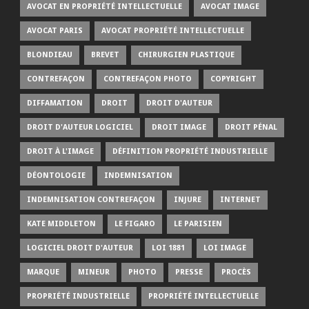
AVOCAT EN PROPRIÉTÉ INTELLECTUELLE
AVOCAT IMAGE
AVOCAT PARIS
AVOCAT PROPRIÉTÉ INTELLECTUELLE
BLONDIEAU
BREVET
CHIRURGIEN PLASTIQUE
CONTREFAÇON
CONTREFAÇON PHOTO
COPYRIGHT
DIFFAMATION
DROIT
DROIT D'AUTEUR
DROIT D'AUTEUR LOGICIEL
DROIT IMAGE
DROIT PÉNAL
DROIT À L'IMAGE
DÉFINITION PROPRIÉTÉ INDUSTRIELLE
DÉONTOLOGIE
INDEMNISATION
INDEMNISATION CONTREFAÇON
INJURE
INTERNET
KATE MIDDLETON
LE FIGARO
LE PARISIEN
LOGICIEL DROIT D'AUTEUR
LOI 1881
LOI IMAGE
MARQUE
MINEUR
PHOTO
PRESSE
PROCÈS
PROPRIÉTÉ INDUSTRIELLE
PROPRIÉTÉ INTELLECTUELLE