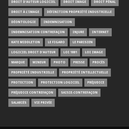
DROIT D'AUTEUR LOGICIEL
DROIT IMAGE
DROIT PÉNAL
DROIT À L'IMAGE
DÉFINITION PROPRIÉTÉ INDUSTRIELLE
DÉONTOLOGIE
INDEMNISATION
INDEMNISATION CONTREFAÇON
INJURE
INTERNET
KATE MIDDLETON
LE FIGARO
LE PARISIEN
LOGICIEL DROIT D'AUTEUR
LOI 1881
LOI IMAGE
MARQUE
MINEUR
PHOTO
PRESSE
PROCÈS
PROPRIÉTÉ INDUSTRIELLE
PROPRIÉTÉ INTELLECTUELLE
PROTECTION
PROTECTION LOGICIEL
PRÉJUDICE
PRÉJUDICE CONTREFAÇON
SAISIE-CONTREFAÇON
SALARIÉS
VIE PRIVÉE