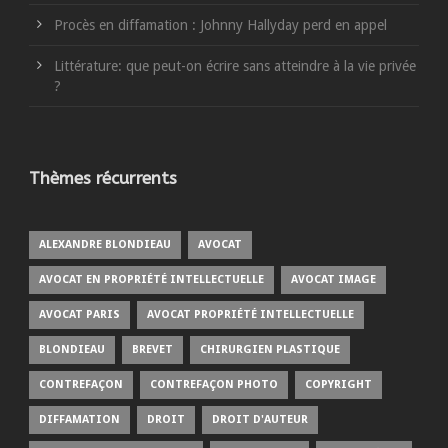
Procès en diffamation : Johnny Hallyday perd en appel
Littérature: que peut-on écrire sans atteindre à la vie privée
?
Thèmes récurrents
ALEXANDRE BLONDIEAU
AVOCAT
AVOCAT EN PROPRIÉTÉ INTELLECTUELLE
AVOCAT IMAGE
AVOCAT PARIS
AVOCAT PROPRIÉTÉ INTELLECTUELLE
BLONDIEAU
BREVET
CHIRURGIEN PLASTIQUE
CONTREFAÇON
CONTREFAÇON PHOTO
COPYRIGHT
DIFFAMATION
DROIT
DROIT D'AUTEUR