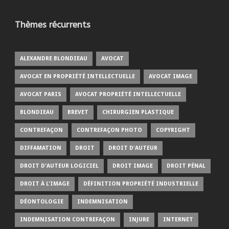
Thèmes récurrents
ALEXANDRE BLONDIEAU
AVOCAT
AVOCAT EN PROPRIÉTÉ INTELLECTUELLE
AVOCAT IMAGE
AVOCAT PARIS
AVOCAT PROPRIÉTÉ INTELLECTUELLE
BLONDIEAU
BREVET
CHIRURGIEN PLASTIQUE
CONTREFAÇON
CONTREFAÇON PHOTO
COPYRIGHT
DIFFAMATION
DROIT
DROIT D'AUTEUR
DROIT D'AUTEUR LOGICIEL
DROIT IMAGE
DROIT PÉNAL
DROIT À L'IMAGE
DÉFINITION PROPRIÉTÉ INDUSTRIELLE
DÉONTOLOGIE
INDEMNISATION
INDEMNISATION CONTREFAÇON
INJURE
INTERNET