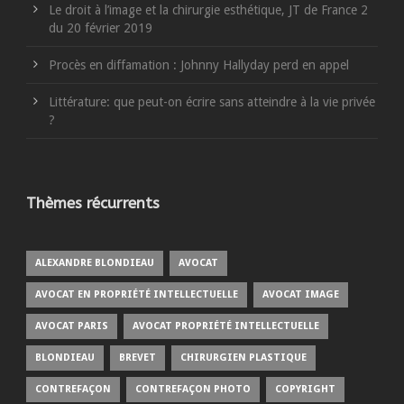
Le droit à l’image et la chirurgie esthétique, JT de France 2
du 20 février 2019
Procès en diffamation : Johnny Hallyday perd en appel
Littérature: que peut-on écrire sans atteindre à la vie privée
?
Thèmes récurrents
ALEXANDRE BLONDIEAU
AVOCAT
AVOCAT EN PROPRIÉTÉ INTELLECTUELLE
AVOCAT IMAGE
AVOCAT PARIS
AVOCAT PROPRIÉTÉ INTELLECTUELLE
BLONDIEAU
BREVET
CHIRURGIEN PLASTIQUE
CONTREFAÇON
CONTREFAÇON PHOTO
COPYRIGHT