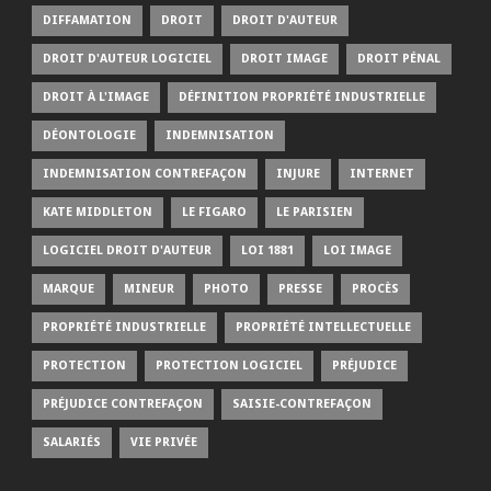
DIFFAMATION
DROIT
DROIT D'AUTEUR
DROIT D'AUTEUR LOGICIEL
DROIT IMAGE
DROIT PÉNAL
DROIT À L'IMAGE
DÉFINITION PROPRIÉTÉ INDUSTRIELLE
DÉONTOLOGIE
INDEMNISATION
INDEMNISATION CONTREFAÇON
INJURE
INTERNET
KATE MIDDLETON
LE FIGARO
LE PARISIEN
LOGICIEL DROIT D'AUTEUR
LOI 1881
LOI IMAGE
MARQUE
MINEUR
PHOTO
PRESSE
PROCÈS
PROPRIÉTÉ INDUSTRIELLE
PROPRIÉTÉ INTELLECTUELLE
PROTECTION
PROTECTION LOGICIEL
PRÉJUDICE
PRÉJUDICE CONTREFAÇON
SAISIE-CONTREFAÇON
SALARIÉS
VIE PRIVÉE