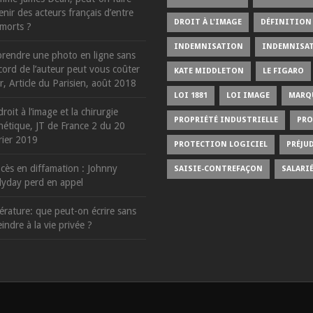
enir des acteurs français d’entre
DROIT À L'IMAGE
DÉFINITION 
 morts ?
INDEMNISATION
INDEMNISA
rendre une photo en ligne sans
ccord de l’auteur peut vous coûter
KATE MIDDLETON
LE FIGARO
r, Article du Parisien, août 2018
LOI 1881
LOI IMAGE
MARQ
droit à l’image et la chirurgie
PROPRIÉTÉ INDUSTRIELLE
PRO
hétique, JT de France 2 du 20
rier 2019
PROTECTION LOGICIEL
PRÉJU
cès en diffamation : Johnny
SAISIE-CONTREFAÇON
SALARI
lyday perd en appel
térature: que peut-on écrire sans
eindre à la vie privée ?