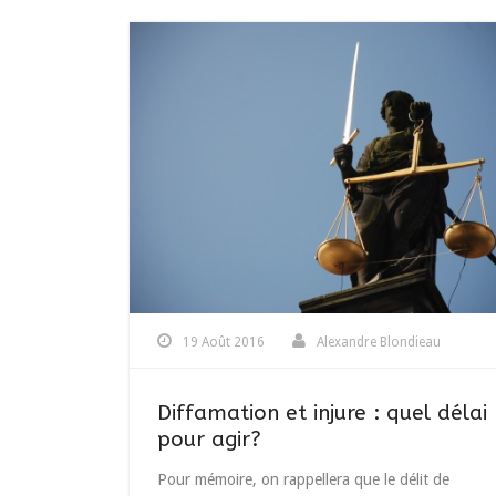
19 Août 2016
Alexandre Blondieau
Diffamation et injure : quel délai
pour agir?
Pour mémoire, on rappellera que le délit de