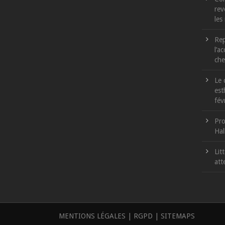
rev
les
Rep
l’a
che
Le 
est
fév
Pro
Hal
Lit
att
MENTIONS LÉGALES
|
RGPD
|
SITEMAPS