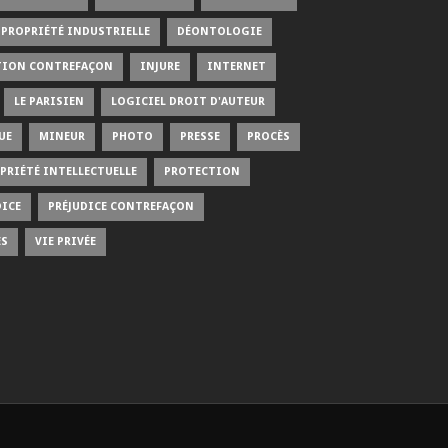
PROPRIÉTÉ INDUSTRIELLE
DÉONTOLOGIE
TION CONTREFAÇON
INJURE
INTERNET
LE PARISIEN
LOGICIEL DROIT D'AUTEUR
UE
MINEUR
PHOTO
PRESSE
PROCÈS
PRIÉTÉ INTELLECTUELLE
PROTECTION
DICE
PRÉJUDICE CONTREFAÇON
ÉS
VIE PRIVÉE