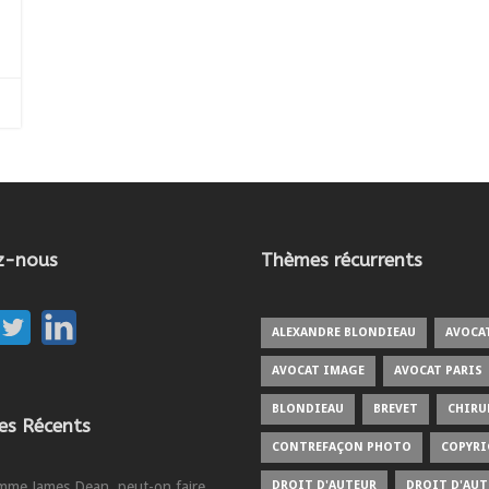
z-nous
Thèmes récurrents
ALEXANDRE BLONDIEAU
AVOCA
AVOCAT IMAGE
AVOCAT PARIS
BLONDIEAU
BREVET
CHIRU
les Récents
CONTREFAÇON PHOTO
COPYR
me James Dean, peut-on faire
DROIT D'AUTEUR
DROIT D'AUT