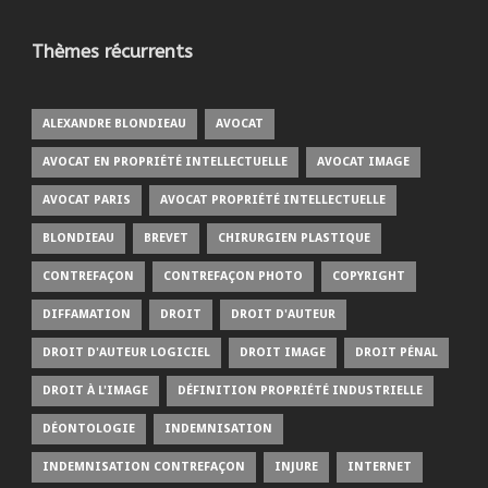
Thèmes récurrents
ALEXANDRE BLONDIEAU
AVOCAT
AVOCAT EN PROPRIÉTÉ INTELLECTUELLE
AVOCAT IMAGE
AVOCAT PARIS
AVOCAT PROPRIÉTÉ INTELLECTUELLE
BLONDIEAU
BREVET
CHIRURGIEN PLASTIQUE
CONTREFAÇON
CONTREFAÇON PHOTO
COPYRIGHT
DIFFAMATION
DROIT
DROIT D'AUTEUR
DROIT D'AUTEUR LOGICIEL
DROIT IMAGE
DROIT PÉNAL
DROIT À L'IMAGE
DÉFINITION PROPRIÉTÉ INDUSTRIELLE
DÉONTOLOGIE
INDEMNISATION
INDEMNISATION CONTREFAÇON
INJURE
INTERNET