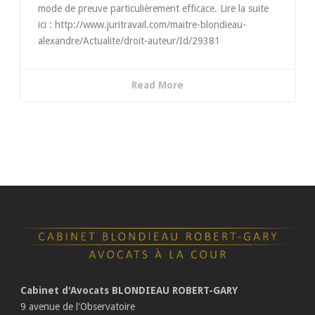
mode de preuve particulièrement efficace. Lire la suite
ici : http://www.juritravail.com/maitre-blondieau-
alexandre/Actualite/droit-auteur/Id/29381
Read More
Cabinet d'Avocats BLONDIEAU ROBERT-GARY
9 avenue de l'Observatoire