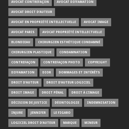
AVOCAT CONTREFAÇON
AVOCAT DIFFAMATION
AVOCAT DROIT D’AUTEUR
AVOCAT EN PROPRIÉTÉ INTELLECTUELLE
AVOCAT IMAGE
AVOCAT PARIS
AVOCAT PROPRIÉTÉ INTELLECTUELLE
BLONDIEAU
CHIRURGIEN ESTHÉTIQUE CONDAMNÉ
CHIRURGIEN PLASTIQUE
CONDAMNATION
CONTREFAÇON
CONTREFAÇON PHOTO
COPYRIGHT
DIFFAMATION
DIOR
DOMMAGES ET INTÉRÊTS
DROIT D’AUTEUR
DROIT D’AUTEUR LOGICIEL
DROIT IMAGE
DROIT PÉNAL
DROIT À L’IMAGE
DÉCISION DE JUSTICE
DÉONTOLOGIE
INDEMNISATION
INJURE
JENNIFER
LE FIGARO
LOGICIEL DROIT D’AUTEUR
MARQUE
MINEUR