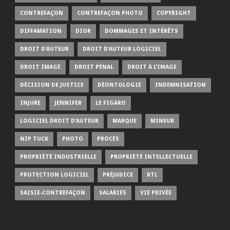
CONTREFAÇON
CONTREFAÇON PHOTO
COPYRIGHT
DIFFAMATION
DIOR
DOMMAGES ET INTÉRÊTS
DROIT D’AUTEUR
DROIT D’AUTEUR LOGICIEL
DROIT IMAGE
DROIT PÉNAL
DROIT À L’IMAGE
DÉCISION DE JUSTICE
DÉONTOLOGIE
INDEMNISATION
INJURE
JENNIFER
LE FIGARO
LOGICIEL DROIT D’AUTEUR
MARQUE
MINEUR
NIP TUCK
PHOTO
PROCÈS
PROPRIÉTÉ INDUSTRIELLE
PROPRIÉTÉ INTELLECTUELLE
PROTECTION LOGICIEL
PRÉJUDICE
RTL
SAISIE-CONTREFAÇON
SALARIÉS
VIE PRIVÉE