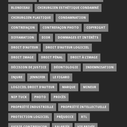
BLONDIEAU
CHIRURGIEN ESTHÉTIQUE CONDAMNÉ
CHIRURGIEN PLASTIQUE
CONDAMNATION
CONTREFAÇON
CONTREFAÇON PHOTO
COPYRIGHT
DIFFAMATION
DIOR
DOMMAGES ET INTÉRÊTS
DROIT D’AUTEUR
DROIT D’AUTEUR LOGICIEL
DROIT IMAGE
DROIT PÉNAL
DROIT À L’IMAGE
DÉCISION DE JUSTICE
DÉONTOLOGIE
INDEMNISATION
INJURE
JENNIFER
LE FIGARO
LOGICIEL DROIT D’AUTEUR
MARQUE
MINEUR
NIP TUCK
PHOTO
PROCÈS
PROPRIÉTÉ INDUSTRIELLE
PROPRIÉTÉ INTELLECTUELLE
PROTECTION LOGICIEL
PRÉJUDICE
RTL
SAISIE-CONTREFAÇON
SALARIÉS
VIE PRIVÉE