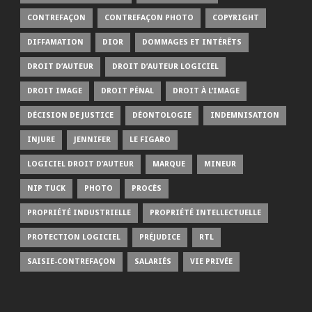
CONTREFAÇON
CONTREFAÇON PHOTO
COPYRIGHT
DIFFAMATION
DIOR
DOMMAGES ET INTÉRÊTS
DROIT D’AUTEUR
DROIT D’AUTEUR LOGICIEL
DROIT IMAGE
DROIT PÉNAL
DROIT À L’IMAGE
DÉCISION DE JUSTICE
DÉONTOLOGIE
INDEMNISATION
INJURE
JENNIFER
LE FIGARO
LOGICIEL DROIT D’AUTEUR
MARQUE
MINEUR
NIP TUCK
PHOTO
PROCÈS
PROPRIÉTÉ INDUSTRIELLE
PROPRIÉTÉ INTELLECTUELLE
PROTECTION LOGICIEL
PRÉJUDICE
RTL
SAISIE-CONTREFAÇON
SALARIÉS
VIE PRIVÉE