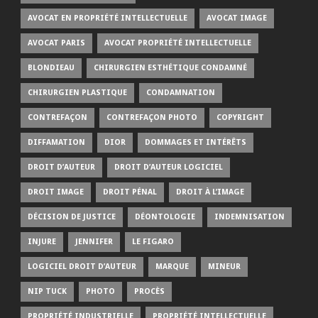
AVOCAT EN PROPRIÉTÉ INTELLECTUELLE
AVOCAT IMAGE
AVOCAT PARIS
AVOCAT PROPRIÉTÉ INTELLECTUELLE
BLONDIEAU
CHIRURGIEN ESTHÉTIQUE CONDAMNÉ
CHIRURGIEN PLASTIQUE
CONDAMNATION
CONTREFAÇON
CONTREFAÇON PHOTO
COPYRIGHT
DIFFAMATION
DIOR
DOMMAGES ET INTÉRÊTS
DROIT D’AUTEUR
DROIT D’AUTEUR LOGICIEL
DROIT IMAGE
DROIT PÉNAL
DROIT À L’IMAGE
DÉCISION DE JUSTICE
DÉONTOLOGIE
INDEMNISATION
INJURE
JENNIFER
LE FIGARO
LOGICIEL DROIT D’AUTEUR
MARQUE
MINEUR
NIP TUCK
PHOTO
PROCÈS
PROPRIÉTÉ INDUSTRIELLE
PROPRIÉTÉ INTELLECTUELLE