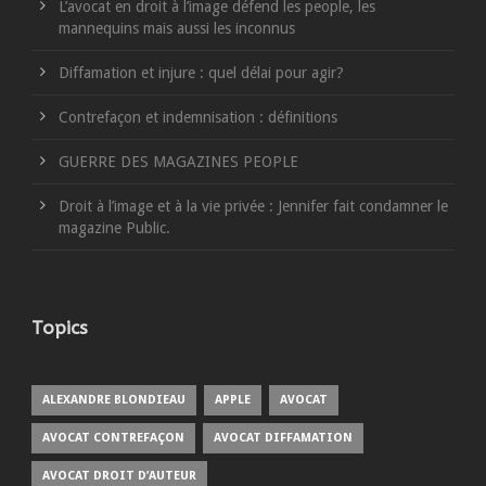
L’avocat en droit à l’image défend les people, les
mannequins mais aussi les inconnus
Diffamation et injure : quel délai pour agir?
Contrefaçon et indemnisation : définitions
GUERRE DES MAGAZINES PEOPLE
Droit à l’image et à la vie privée : Jennifer fait condamner le
magazine Public.
Topics
ALEXANDRE BLONDIEAU
APPLE
AVOCAT
AVOCAT CONTREFAÇON
AVOCAT DIFFAMATION
AVOCAT DROIT D’AUTEUR