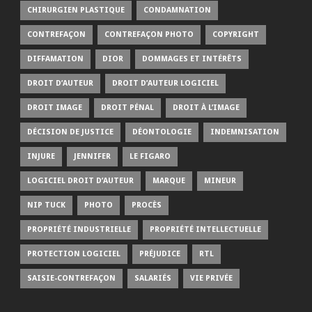
CHIRURGIEN PLASTIQUE
CONDAMNATION
CONTREFAÇON
CONTREFAÇON PHOTO
COPYRIGHT
DIFFAMATION
DIOR
DOMMAGES ET INTÉRÊTS
DROIT D’AUTEUR
DROIT D’AUTEUR LOGICIEL
DROIT IMAGE
DROIT PÉNAL
DROIT À L’IMAGE
DÉCISION DE JUSTICE
DÉONTOLOGIE
INDEMNISATION
INJURE
JENNIFER
LE FIGARO
LOGICIEL DROIT D’AUTEUR
MARQUE
MINEUR
NIP TUCK
PHOTO
PROCÈS
PROPRIÉTÉ INDUSTRIELLE
PROPRIÉTÉ INTELLECTUELLE
PROTECTION LOGICIEL
PRÉJUDICE
RTL
SAISIE-CONTREFAÇON
SALARIÉS
VIE PRIVÉE