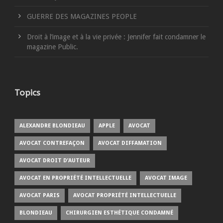
GUERRE DES MAGAZINES PEOPLE
Droit à l’image et à la vie privée : Jennifer fait condamner le
magazine Public.
Topics
ALEXANDRE BLONDIEAU
APPLE
AVOCAT
AVOCAT CONTREFAÇON
AVOCAT DIFFAMATION
AVOCAT DROIT D’AUTEUR
AVOCAT EN PROPRIÉTÉ INTELLECTUELLE
AVOCAT IMAGE
AVOCAT PARIS
AVOCAT PROPRIÉTÉ INTELLECTUELLE
BLONDIEAU
CHIRURGIEN ESTHÉTIQUE CONDAMNÉ