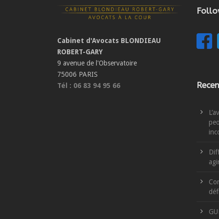
Foll
Cabinet d'Avocats BLONDIEAU
ROBERT-GARY
9 avenue de l'Observatoire
75006 PARIS
Recen
Tél : 06 83 94 95 66
L’a
peo
inc
Dif
agi
Con
déf
GU