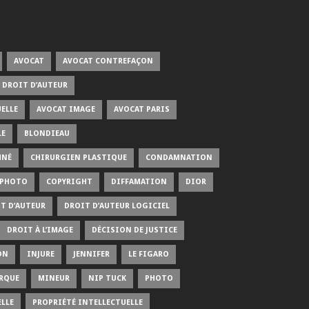
AVOCAT
AVOCAT CONTREFAÇON
 DROIT D’AUTEUR
ELLE
AVOCAT IMAGE
AVOCAT PARIS
LE
BLONDIEAU
MNÉ
CHIRURGIEN PLASTIQUE
CONDAMNATION
 PHOTO
COPYRIGHT
DIFFAMATION
DIOR
T D’AUTEUR
DROIT D’AUTEUR LOGICIEL
DROIT À L’IMAGE
DÉCISION DE JUSTICE
ON
INJURE
JENNIFER
LE FIGARO
RQUE
MINEUR
NIP TUCK
PHOTO
LLE
PROPRIÉTÉ INTELLECTUELLE