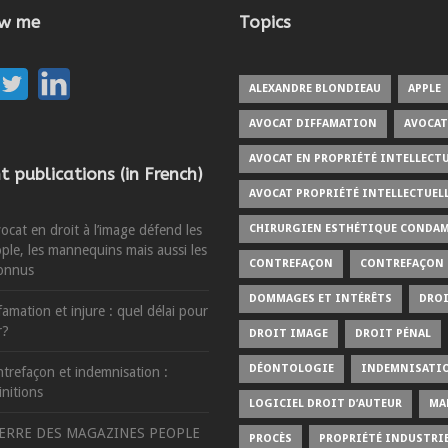
ow me
Topics
ALEXANDRE BLONDIEAU
APPLE
AVOCAT DIFFAMATION
AVOCAT
AVOCAT EN PROPRIÉTÉ INTELLECTU
t publications (in French)
AVOCAT PROPRIÉTÉ INTELLECTUEL
vocat en droit à l’image défend les
CHIRURGIEN ESTHÉTIQUE CONDA
ple, les mannequins mais aussi les
CONTREFAÇON
CONTREFAÇON
onnus
DOMMAGES ET INTÉRÊTS
DROI
famation et injure : quel délai pour
r?
DROIT IMAGE
DROIT PÉNAL
DÉONTOLOGIE
INDEMNISATI
trefaçon et indemnisation :
initions
LOGICIEL DROIT D’AUTEUR
MA
ERRE DES MAGAZINES PEOPLE
PROCÈS
PROPRIÉTÉ INDUSTRIE