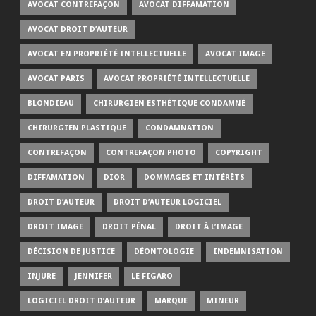
AVOCAT CONTREFAÇON
AVOCAT DIFFAMATION
AVOCAT DROIT D’AUTEUR
AVOCAT EN PROPRIÉTÉ INTELLECTUELLE
AVOCAT IMAGE
AVOCAT PARIS
AVOCAT PROPRIÉTÉ INTELLECTUELLE
BLONDIEAU
CHIRURGIEN ESTHÉTIQUE CONDAMNÉ
CHIRURGIEN PLASTIQUE
CONDAMNATION
CONTREFAÇON
CONTREFAÇON PHOTO
COPYRIGHT
DIFFAMATION
DIOR
DOMMAGES ET INTÉRÊTS
DROIT D’AUTEUR
DROIT D’AUTEUR LOGICIEL
DROIT IMAGE
DROIT PÉNAL
DROIT À L’IMAGE
DÉCISION DE JUSTICE
DÉONTOLOGIE
INDEMNISATION
INJURE
JENNIFER
LE FIGARO
LOGICIEL DROIT D’AUTEUR
MARQUE
MINEUR