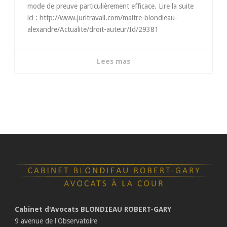
mode de preuve particulièrement efficace. Lire la suite
ici : http://www.juritravail.com/maitre-blondieau-
alexandre/Actualite/droit-auteur/Id/29381
Lees mas
Cabinet d'Avocats BLONDIEAU ROBERT-GARY
9 avenue de l'Observatoire