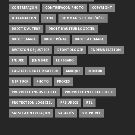
CONTREFAÇON
CONTREFAÇON PHOTO
COPYRIGHT
DIFFAMATION
DIOR
DOMMAGES ET INTÉRÊTS
DROIT D’AUTEUR
DROIT D’AUTEUR LOGICIEL
DROIT IMAGE
DROIT PÉNAL
DROIT À L’IMAGE
DÉCISION DE JUSTICE
DÉONTOLOGIE
INDEMNISATION
INJURE
JENNIFER
LE FIGARO
LOGICIEL DROIT D’AUTEUR
MARQUE
MINEUR
NIP TUCK
PHOTO
PROCÈS
PROPRIÉTÉ INDUSTRIELLE
PROPRIÉTÉ INTELLECTUELLE
PROTECTION LOGICIEL
PRÉJUDICE
RTL
SAISIE-CONTREFAÇON
SALARIÉS
VIE PRIVÉE