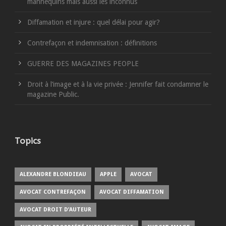
mannequins mais aussi les inconnus
Diffamation et injure : quel délai pour agir?
Contrefaçon et indemnisation : définitions
GUERRE DES MAGAZINES PEOPLE
Droit à l’image et à la vie privée : Jennifer fait condamner le
magazine Public.
Topics
ALEXANDRE BLONDIEAU
APPLE
AVOCAT
AVOCAT CONTREFAÇON
AVOCAT DIFFAMATION
AVOCAT DROIT D’AUTEUR