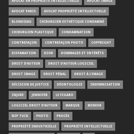
AVOCAT EN PROPRIÉTÉ INTELLECTUELLE
AVOCAT IMAGE
AVOCAT PARIS
AVOCAT PROPRIÉTÉ INTELLECTUELLE
BLONDIEAU
CHIRURGIEN ESTHÉTIQUE CONDAMNÉ
CHIRURGIEN PLASTIQUE
CONDAMNATION
CONTREFAÇON
CONTREFAÇON PHOTO
COPYRIGHT
DIFFAMATION
DIOR
DOMMAGES ET INTÉRÊTS
DROIT D’AUTEUR
DROIT D’AUTEUR LOGICIEL
DROIT IMAGE
DROIT PÉNAL
DROIT À L’IMAGE
DÉCISION DE JUSTICE
DÉONTOLOGIE
INDEMNISATION
INJURE
JENNIFER
LE FIGARO
LOGICIEL DROIT D’AUTEUR
MARQUE
MINEUR
NIP TUCK
PHOTO
PROCÈS
PROPRIÉTÉ INDUSTRIELLE
PROPRIÉTÉ INTELLECTUELLE