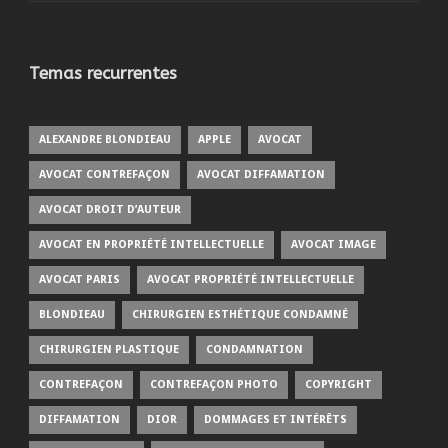
Temas recurrentes
ALEXANDRE BLONDIEAU
APPLE
AVOCAT
AVOCAT CONTREFAÇON
AVOCAT DIFFAMATION
AVOCAT DROIT D’AUTEUR
AVOCAT EN PROPRIÉTÉ INTELLECTUELLE
AVOCAT IMAGE
AVOCAT PARIS
AVOCAT PROPRIÉTÉ INTELLECTUELLE
BLONDIEAU
CHIRURGIEN ESTHÉTIQUE CONDAMNÉ
CHIRURGIEN PLASTIQUE
CONDAMNATION
CONTREFAÇON
CONTREFAÇON PHOTO
COPYRIGHT
DIFFAMATION
DIOR
DOMMAGES ET INTÉRÊTS