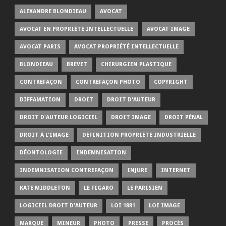
ALEXANDRE BLONDIEAU
AVOCAT
AVOCAT EN PROPRIÉTÉ INTELLECTUELLE
AVOCAT IMAGE
AVOCAT PARIS
AVOCAT PROPRIÉTÉ INTELLECTUELLE
BLONDIEAU
BREVET
CHIRURGIEN PLASTIQUE
CONTREFAÇON
CONTREFAÇON PHOTO
COPYRIGHT
DIFFAMATION
DROIT
DROIT D'AUTEUR
DROIT D'AUTEUR LOGICIEL
DROIT IMAGE
DROIT PÉNAL
DROIT À L'IMAGE
DÉFINITION PROPRIÉTÉ INDUSTRIELLE
DÉONTOLOGIE
INDEMNISATION
INDEMNISATION CONTREFAÇON
INJURE
INTERNET
KATE MIDDLETON
LE FIGARO
LE PARISIEN
LOGICIEL DROIT D'AUTEUR
LOI 1881
LOI IMAGE
MARQUE
MINEUR
PHOTO
PRESSE
PROCÈS