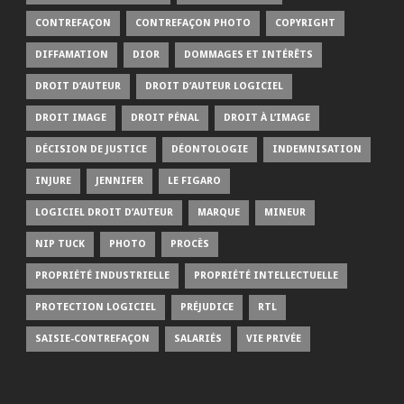
CONTREFAÇON
CONTREFAÇON PHOTO
COPYRIGHT
DIFFAMATION
DIOR
DOMMAGES ET INTÉRÊTS
DROIT D’AUTEUR
DROIT D’AUTEUR LOGICIEL
DROIT IMAGE
DROIT PÉNAL
DROIT À L’IMAGE
DÉCISION DE JUSTICE
DÉONTOLOGIE
INDEMNISATION
INJURE
JENNIFER
LE FIGARO
LOGICIEL DROIT D’AUTEUR
MARQUE
MINEUR
NIP TUCK
PHOTO
PROCÈS
PROPRIÉTÉ INDUSTRIELLE
PROPRIÉTÉ INTELLECTUELLE
PROTECTION LOGICIEL
PRÉJUDICE
RTL
SAISIE-CONTREFAÇON
SALARIÉS
VIE PRIVÉE