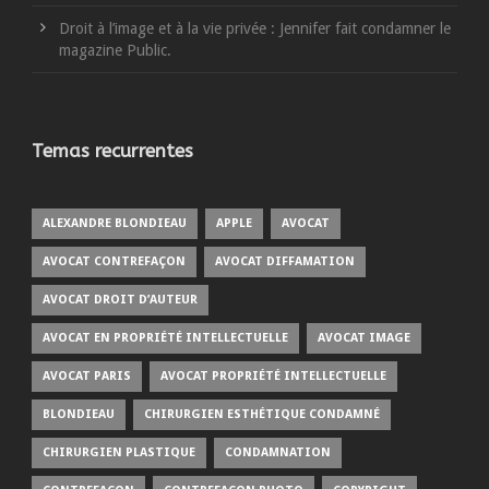
Droit à l’image et à la vie privée : Jennifer fait condamner le
magazine Public.
Temas recurrentes
ALEXANDRE BLONDIEAU
APPLE
AVOCAT
AVOCAT CONTREFAÇON
AVOCAT DIFFAMATION
AVOCAT DROIT D’AUTEUR
AVOCAT EN PROPRIÉTÉ INTELLECTUELLE
AVOCAT IMAGE
AVOCAT PARIS
AVOCAT PROPRIÉTÉ INTELLECTUELLE
BLONDIEAU
CHIRURGIEN ESTHÉTIQUE CONDAMNÉ
CHIRURGIEN PLASTIQUE
CONDAMNATION