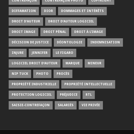
CONTREFAÇON
CONTREFAÇON PHOTO
COPYRIGHT
DIFFAMATION
DIOR
DOMMAGES ET INTÉRÊTS
DROIT D’AUTEUR
DROIT D’AUTEUR LOGICIEL
DROIT IMAGE
DROIT PÉNAL
DROIT À L’IMAGE
DÉCISION DE JUSTICE
DÉONTOLOGIE
INDEMNISATION
INJURE
JENNIFER
LE FIGARO
LOGICIEL DROIT D’AUTEUR
MARQUE
MINEUR
NIP TUCK
PHOTO
PROCÈS
PROPRIÉTÉ INDUSTRIELLE
PROPRIÉTÉ INTELLECTUELLE
PROTECTION LOGICIEL
PRÉJUDICE
RTL
SAISIE-CONTREFAÇON
SALARIÉS
VIE PRIVÉE