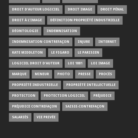
DROIT D'AUTEUR LOGICIEL
DROIT IMAGE
DROIT PÉNAL
DROIT À L'IMAGE
DÉFINITION PROPRIÉTÉ INDUSTRIELLE
DÉONTOLOGIE
INDEMNISATION
INDEMNISATION CONTREFAÇON
INJURE
INTERNET
KATE MIDDLETON
LE FIGARO
LE PARISIEN
LOGICIEL DROIT D'AUTEUR
LOI 1881
LOI IMAGE
MARQUE
MINEUR
PHOTO
PRESSE
PROCÈS
PROPRIÉTÉ INDUSTRIELLE
PROPRIÉTÉ INTELLECTUELLE
PROTECTION
PROTECTION LOGICIEL
PRÉJUDICE
PRÉJUDICE CONTREFAÇON
SAISIE-CONTREFAÇON
SALARIÉS
VIE PRIVÉE