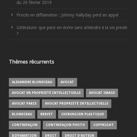
du 20 février 2019
Procès en diffamation : Johnny Hallyday perd en appel
Littérature: que peut-on écrire sans atteindre à la vie privée
?
Thèmes récurrents
ALEXANDRE BLONDIEAU
AVOCAT
AVOCAT EN PROPRIÉTÉ INTELLECTUELLE
AVOCAT IMAGE
AVOCAT PARIS
AVOCAT PROPRIÉTÉ INTELLECTUELLE
BLONDIEAU
BREVET
CHIRURGIEN PLASTIQUE
CONTREFAÇON
CONTREFAÇON PHOTO
COPYRIGHT
DIFFAMATION
DROIT
DROIT D'AUTEUR