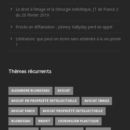
Le droit à l’image et la chirurgie esthétique, JT de France 2
du 20 février 2019
Procès en diffamation : Johnny Hallyday perd en appel
Littérature: que peut-on écrire sans atteindre à la vie privée
?
Thèmes récurrents
ALEXANDRE BLONDIEAU
AVOCAT
AVOCAT EN PROPRIÉTÉ INTELLECTUELLE
AVOCAT IMAGE
AVOCAT PARIS
AVOCAT PROPRIÉTÉ INTELLECTUELLE
BLONDIEAU
BREVET
CHIRURGIEN PLASTIQUE