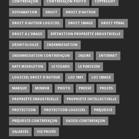
CONTREFAÇON
CONTREFAÇON PHOTO
COPYRIGHT
DIFFAMATION
DROIT
DROIT D'AUTEUR
DROIT D'AUTEUR LOGICIEL
DROIT IMAGE
DROIT PÉNAL
DROIT À L'IMAGE
DÉFINITION PROPRIÉTÉ INDUSTRIELLE
DÉONTOLOGIE
INDEMNISATION
INDEMNISATION CONTREFAÇON
INJURE
INTERNET
KATE MIDDLETON
LE FIGARO
LE PARISIEN
LOGICIEL DROIT D'AUTEUR
LOI 1881
LOI IMAGE
MARQUE
MINEUR
PHOTO
PRESSE
PROCÈS
PROPRIÉTÉ INDUSTRIELLE
PROPRIÉTÉ INTELLECTUELLE
PROTECTION
PROTECTION LOGICIEL
PRÉJUDICE
PRÉJUDICE CONTREFAÇON
SAISIE-CONTREFAÇON
SALARIÉS
VIE PRIVÉE