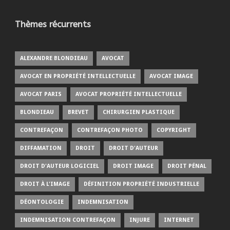
Thèmes récurrents
ALEXANDRE BLONDIEAU
AVOCAT
AVOCAT EN PROPRIÉTÉ INTELLECTUELLE
AVOCAT IMAGE
AVOCAT PARIS
AVOCAT PROPRIÉTÉ INTELLECTUELLE
BLONDIEAU
BREVET
CHIRURGIEN PLASTIQUE
CONTREFAÇON
CONTREFAÇON PHOTO
COPYRIGHT
DIFFAMATION
DROIT
DROIT D'AUTEUR
DROIT D'AUTEUR LOGICIEL
DROIT IMAGE
DROIT PÉNAL
DROIT À L'IMAGE
DÉFINITION PROPRIÉTÉ INDUSTRIELLE
DÉONTOLOGIE
INDEMNISATION
INDEMNISATION CONTREFAÇON
INJURE
INTERNET