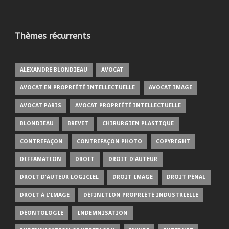
Thèmes récurrents
ALEXANDRE BLONDIEAU
AVOCAT
AVOCAT EN PROPRIÉTÉ INTELLECTUELLE
AVOCAT IMAGE
AVOCAT PARIS
AVOCAT PROPRIÉTÉ INTELLECTUELLE
BLONDIEAU
BREVET
CHIRURGIEN PLASTIQUE
CONTREFAÇON
CONTREFAÇON PHOTO
COPYRIGHT
DIFFAMATION
DROIT
DROIT D'AUTEUR
DROIT D'AUTEUR LOGICIEL
DROIT IMAGE
DROIT PÉNAL
DROIT À L'IMAGE
DÉFINITION PROPRIÉTÉ INDUSTRIELLE
DÉONTOLOGIE
INDEMNISATION