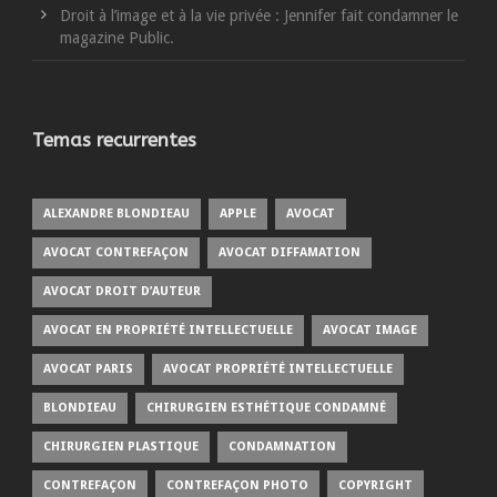
Droit à l’image et à la vie privée : Jennifer fait condamner le
magazine Public.
Temas recurrentes
ALEXANDRE BLONDIEAU
APPLE
AVOCAT
AVOCAT CONTREFAÇON
AVOCAT DIFFAMATION
AVOCAT DROIT D’AUTEUR
AVOCAT EN PROPRIÉTÉ INTELLECTUELLE
AVOCAT IMAGE
AVOCAT PARIS
AVOCAT PROPRIÉTÉ INTELLECTUELLE
BLONDIEAU
CHIRURGIEN ESTHÉTIQUE CONDAMNÉ
CHIRURGIEN PLASTIQUE
CONDAMNATION
CONTREFAÇON
CONTREFAÇON PHOTO
COPYRIGHT