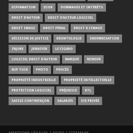
DIFFAMATION
DIOR
DOMMAGES ET INTÉRÊTS
DROIT D’AUTEUR
DROIT D’AUTEUR LOGICIEL
DROIT IMAGE
DROIT PÉNAL
DROIT À L’IMAGE
DÉCISION DE JUSTICE
DÉONTOLOGIE
INDEMNISATION
INJURE
JENNIFER
LE FIGARO
LOGICIEL DROIT D’AUTEUR
MARQUE
MINEUR
NIP TUCK
PHOTO
PROCÈS
PROPRIÉTÉ INDUSTRIELLE
PROPRIÉTÉ INTELLECTUELLE
PROTECTION LOGICIEL
PRÉJUDICE
RTL
SAISIE-CONTREFAÇON
SALARIÉS
VIE PRIVÉE