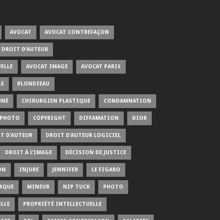
AVOCAT
AVOCAT CONTREFAÇON
 DROIT D’AUTEUR
ELLE
AVOCAT IMAGE
AVOCAT PARIS
LE
BLONDIEAU
MNÉ
CHIRURGIEN PLASTIQUE
CONDAMNATION
 PHOTO
COPYRIGHT
DIFFAMATION
DIOR
T D’AUTEUR
DROIT D’AUTEUR LOGICIEL
DROIT À L’IMAGE
DÉCISION DE JUSTICE
ON
INJURE
JENNIFER
LE FIGARO
RQUE
MINEUR
NIP TUCK
PHOTO
LLE
PROPRIÉTÉ INTELLECTUELLE