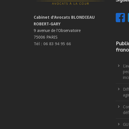
Cabinet d'Avocats BLONDIEAU
ROBERT-GARY
9 avenue de l'Observatoire
75006 PARIS
Publi
Tél : 06 83 94 95 66
franc
L’a
peo
inc
Dif
agi
Con
déf
GU