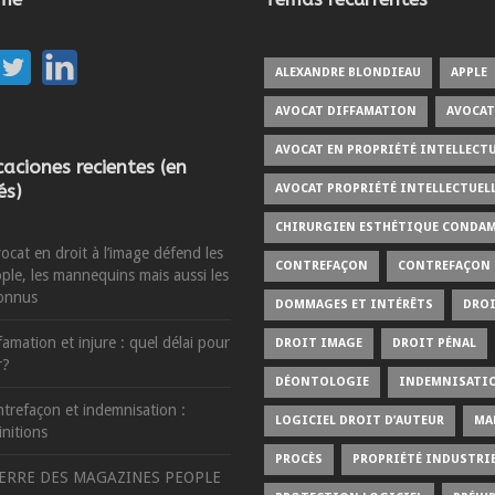
ALEXANDRE BLONDIEAU
APPLE
AVOCAT DIFFAMATION
AVOCAT
AVOCAT EN PROPRIÉTÉ INTELLECTU
caciones recientes (en
és)
AVOCAT PROPRIÉTÉ INTELLECTUEL
CHIRURGIEN ESTHÉTIQUE CONDA
vocat en droit à l’image défend les
CONTREFAÇON
CONTREFAÇON
ple, les mannequins mais aussi les
onnus
DOMMAGES ET INTÉRÊTS
DROI
famation et injure : quel délai pour
DROIT IMAGE
DROIT PÉNAL
r?
DÉONTOLOGIE
INDEMNISATI
trefaçon et indemnisation :
LOGICIEL DROIT D’AUTEUR
MA
initions
PROCÈS
PROPRIÉTÉ INDUSTRIE
ERRE DES MAGAZINES PEOPLE