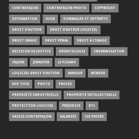
CONTREFAÇON
CONTREFAÇON PHOTO
COPYRIGHT
DIFFAMATION
DIOR
DOMMAGES ET INTÉRÊTS
DROIT D’AUTEUR
DROIT D’AUTEUR LOGICIEL
DROIT IMAGE
DROIT PÉNAL
DROIT À L’IMAGE
DÉCISION DE JUSTICE
DÉONTOLOGIE
INDEMNISATION
INJURE
JENNIFER
LE FIGARO
LOGICIEL DROIT D’AUTEUR
MARQUE
MINEUR
NIP TUCK
PHOTO
PROCÈS
PROPRIÉTÉ INDUSTRIELLE
PROPRIÉTÉ INTELLECTUELLE
PROTECTION LOGICIEL
PRÉJUDICE
RTL
SAISIE-CONTREFAÇON
SALARIÉS
VIE PRIVÉE