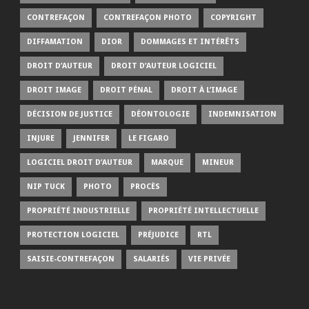
CONTREFAÇON
CONTREFAÇON PHOTO
COPYRIGHT
DIFFAMATION
DIOR
DOMMAGES ET INTÉRÊTS
DROIT D’AUTEUR
DROIT D’AUTEUR LOGICIEL
DROIT IMAGE
DROIT PÉNAL
DROIT À L’IMAGE
DÉCISION DE JUSTICE
DÉONTOLOGIE
INDEMNISATION
INJURE
JENNIFER
LE FIGARO
LOGICIEL DROIT D’AUTEUR
MARQUE
MINEUR
NIP TUCK
PHOTO
PROCÈS
PROPRIÉTÉ INDUSTRIELLE
PROPRIÉTÉ INTELLECTUELLE
PROTECTION LOGICIEL
PRÉJUDICE
RTL
SAISIE-CONTREFAÇON
SALARIÉS
VIE PRIVÉE