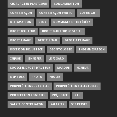
CHIRURGIEN PLASTIQUE
CONDAMNATION
CONTREFAÇON
CONTREFAÇON PHOTO
COPYRIGHT
DIFFAMATION
DIOR
DOMMAGES ET INTÉRÊTS
DROIT D’AUTEUR
DROIT D’AUTEUR LOGICIEL
DROIT IMAGE
DROIT PÉNAL
DROIT À L’IMAGE
DÉCISION DE JUSTICE
DÉONTOLOGIE
INDEMNISATION
INJURE
JENNIFER
LE FIGARO
LOGICIEL DROIT D’AUTEUR
MARQUE
MINEUR
NIP TUCK
PHOTO
PROCÈS
PROPRIÉTÉ INDUSTRIELLE
PROPRIÉTÉ INTELLECTUELLE
PROTECTION LOGICIEL
PRÉJUDICE
RTL
SAISIE-CONTREFAÇON
SALARIÉS
VIE PRIVÉE