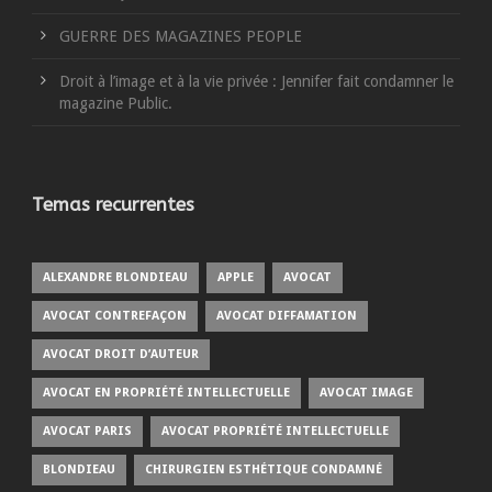
GUERRE DES MAGAZINES PEOPLE
Droit à l’image et à la vie privée : Jennifer fait condamner le
magazine Public.
Temas recurrentes
ALEXANDRE BLONDIEAU
APPLE
AVOCAT
AVOCAT CONTREFAÇON
AVOCAT DIFFAMATION
AVOCAT DROIT D’AUTEUR
AVOCAT EN PROPRIÉTÉ INTELLECTUELLE
AVOCAT IMAGE
AVOCAT PARIS
AVOCAT PROPRIÉTÉ INTELLECTUELLE
BLONDIEAU
CHIRURGIEN ESTHÉTIQUE CONDAMNÉ