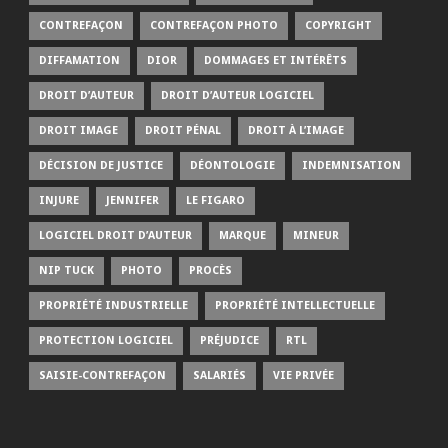
CONTREFAÇON
CONTREFAÇON PHOTO
COPYRIGHT
DIFFAMATION
DIOR
DOMMAGES ET INTÉRÊTS
DROIT D’AUTEUR
DROIT D’AUTEUR LOGICIEL
DROIT IMAGE
DROIT PÉNAL
DROIT À L’IMAGE
DÉCISION DE JUSTICE
DÉONTOLOGIE
INDEMNISATION
INJURE
JENNIFER
LE FIGARO
LOGICIEL DROIT D’AUTEUR
MARQUE
MINEUR
NIP TUCK
PHOTO
PROCÈS
PROPRIÉTÉ INDUSTRIELLE
PROPRIÉTÉ INTELLECTUELLE
PROTECTION LOGICIEL
PRÉJUDICE
RTL
SAISIE-CONTREFAÇON
SALARIÉS
VIE PRIVÉE