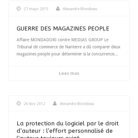
27 mayo 2015
Alexandre Blondieau
GUERRE DES MAGAZINES PEOPLE
Affaire MONDADORI contre MEDIAS GROUP Le
Tribunal de commerce de Nanterre a dû comparer deux
magazines people pour déterminer si la concurrence...
Lees mas
26 Nov 2012
Alexandre Blondieau
La protection du logiciel par le droit
d’auteur : l’effort personnalisé de