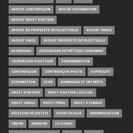
AVOCAT CONTREFAÇON
AVOCAT DIFFAMATION
AVOCAT DROIT D’AUTEUR
AVOCAT EN PROPRIÉTÉ INTELLECTUELLE
AVOCAT IMAGE
AVOCAT PARIS
AVOCAT PROPRIÉTÉ INTELLECTUELLE
BLONDIEAU
CHIRURGIEN ESTHÉTIQUE CONDAMNÉ
CHIRURGIEN PLASTIQUE
CONDAMNATION
CONTREFAÇON
CONTREFAÇON PHOTO
COPYRIGHT
DIFFAMATION
DIOR
DOMMAGES ET INTÉRÊTS
DROIT D’AUTEUR
DROIT D’AUTEUR LOGICIEL
DROIT IMAGE
DROIT PÉNAL
DROIT À L’IMAGE
DÉCISION DE JUSTICE
DÉONTOLOGIE
INDEMNISATION
INJURE
JENNIFER
LE FIGARO