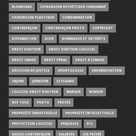
BLONDIEAU
CHIRURGIEN ESTHÉTIQUE CONDAMNÉ
CHIRURGIEN PLASTIQUE
CONDAMNATION
CONTREFAÇON
CONTREFAÇON PHOTO
COPYRIGHT
DIFFAMATION
DIOR
DOMMAGES ET INTÉRÊTS
DROIT D’AUTEUR
DROIT D’AUTEUR LOGICIEL
DROIT IMAGE
DROIT PÉNAL
DROIT À L’IMAGE
DÉCISION DE JUSTICE
DÉONTOLOGIE
INDEMNISATION
INJURE
JENNIFER
LE FIGARO
LOGICIEL DROIT D’AUTEUR
MARQUE
MINEUR
NIP TUCK
PHOTO
PROCÈS
PROPRIÉTÉ INDUSTRIELLE
PROPRIÉTÉ INTELLECTUELLE
PROTECTION LOGICIEL
PRÉJUDICE
RTL
SAISIE-CONTREFAÇON
SALARIÉS
VIE PRIVÉE