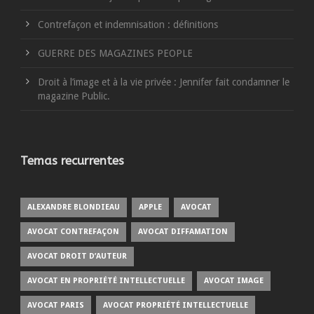
Contrefaçon et indemnisation : définitions
GUERRE DES MAGAZINES PEOPLE
Droit à l’image et à la vie privée : Jennifer fait condamner le
magazine Public.
Temas recurrentes
ALEXANDRE BLONDIEAU
APPLE
AVOCAT
AVOCAT CONTREFAÇON
AVOCAT DIFFAMATION
AVOCAT DROIT D’AUTEUR
AVOCAT EN PROPRIÉTÉ INTELLECTUELLE
AVOCAT IMAGE
AVOCAT PARIS
AVOCAT PROPRIÉTÉ INTELLECTUELLE